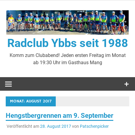
Zum
Inhalt
springen
Radclub Ybbs seit 1988
Komm zum Clubabend! Jeden ersten Freitag im Monat
ab 19:30 Uhr im Gasthaus Mang
MONAT:
AUGUST 2017
Hengstbergrennen am 9. September
Veröffentlicht am
28. August 2017
von
Patschenpicker