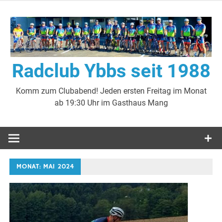
Zum
Inhalt
springen
Radclub Ybbs seit 1988
Komm zum Clubabend! Jeden ersten Freitag im Monat
ab 19:30 Uhr im Gasthaus Mang
MONAT:
MAI 2024