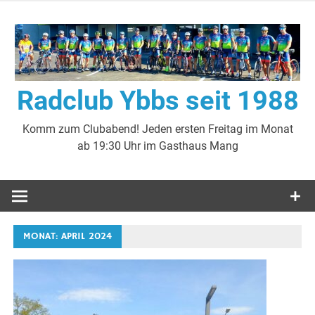
Zum
Inhalt
springen
Radclub Ybbs seit 1988
Komm zum Clubabend! Jeden ersten Freitag im Monat
ab 19:30 Uhr im Gasthaus Mang
MONAT:
APRIL 2024