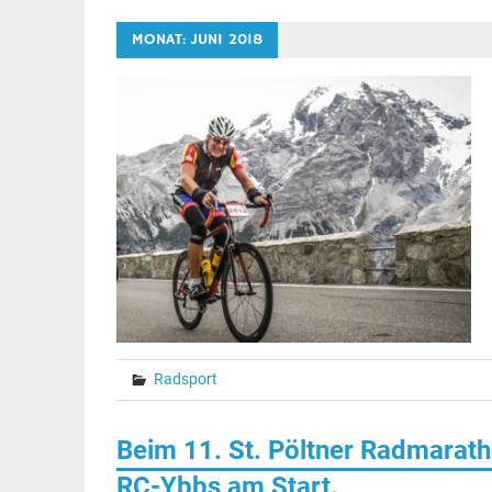
MONAT:
JUNI 2018
Radsport
Beim 11. St. Pöltner Radmarath
RC-Ybbs am Start.