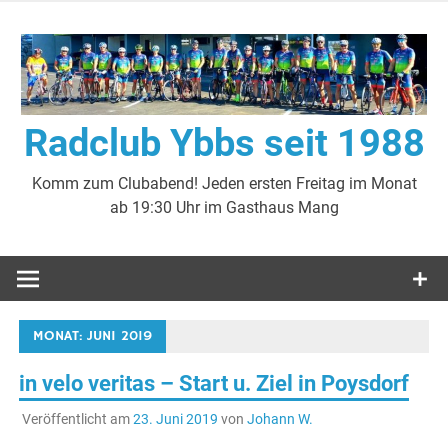
Zum
Inhalt
springen
Radclub Ybbs seit 1988
Komm zum Clubabend! Jeden ersten Freitag im Monat
ab 19:30 Uhr im Gasthaus Mang
MONAT:
JUNI 2019
in velo veritas – Start u. Ziel in Poysdorf
Veröffentlicht am
23. Juni 2019
von
Johann W.