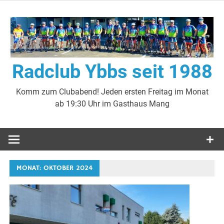
Zum
Inhalt
springen
Radclub Ybbs seit 1988
Komm zum Clubabend! Jeden ersten Freitag im Monat
ab 19:30 Uhr im Gasthaus Mang
MONAT:
OKTOBER 2024