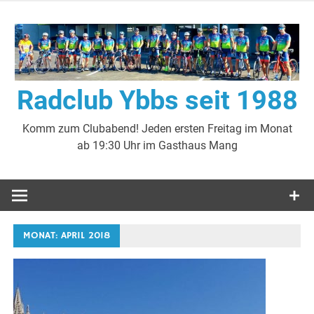
Zum
Inhalt
springen
Radclub Ybbs seit 1988
Komm zum Clubabend! Jeden ersten Freitag im Monat
ab 19:30 Uhr im Gasthaus Mang
MONAT:
APRIL 2018