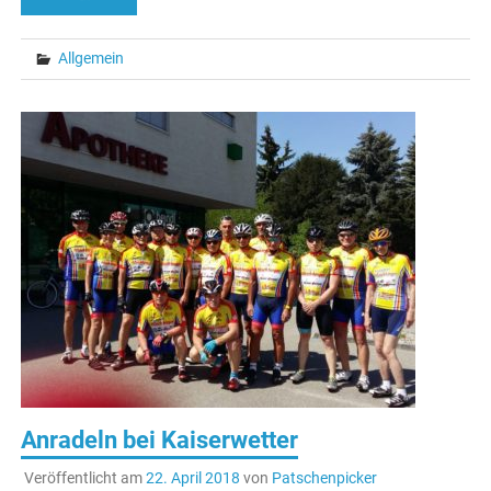
Allgemein
Anradeln bei Kaiserwetter
Veröffentlicht am
22. April 2018
von
Patschenpicker