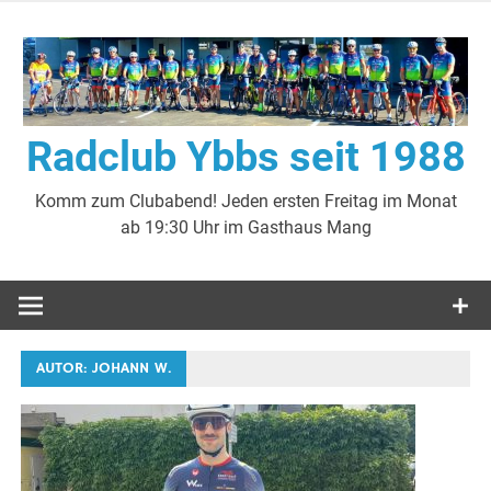
Zum
Inhalt
springen
Radclub Ybbs seit 1988
Komm zum Clubabend! Jeden ersten Freitag im Monat
ab 19:30 Uhr im Gasthaus Mang
AUTOR:
JOHANN W.