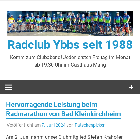
Zum
Inhalt
springen
Radclub Ybbs seit 1988
Komm zum Clubabend! Jeden ersten Freitag im Monat
ab 19:30 Uhr im Gasthaus Mang
Hervorragende Leistung beim
Radmarathon von Bad Kleinkirchheim
Veröffentlicht am
7. Juni 2024
von
Patschenpicker
Am 2. Juni nahm unser Clubmitglied Stefan Krahofer