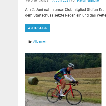
Veröffentlicht am
7. Juni 2024
von
Patschenpicker
Am 2. Juni nahm unser Clubmitglied Stefan Krah
dem Startschuss setzte Regen ein und das Wetter
WEITERLESEN
Allgemein