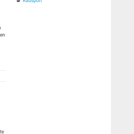
Radsport
n
men
te