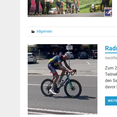
Allgemein
Rad
Veröffe
Zum 25
Teilne
den Se
davor 
WEIT